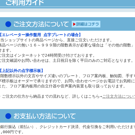
【エレベーター操作盤用 点字プレートの場合】
●
当ショップサイトの商品ページから、直接ご注文いただけます。
商品ページの無い１６～９９９階の階数表示が必要な場合は「その他の階数」
けます。
ご注文はインターネットで24時間受け付けております。
ご注文確認やお問い合わせは、土日祝日を除く平日のみのご対応となります。
【上記以外の点字標示板】
●
階数標示以外の文言やサイズ違いのプレート、フロア案内板、触知図、手す
字標示板はオーダーで承りますので、お問い合わせページかお電話でお気軽に
また、フロア案内板用の自立什器や音声案内装置も取り扱っております。
・ご注文の仕方から納品までの流れなど、詳しくはこちら→
ご注文方法につい
●
銀行振込（前払い）、クレジットカード決済、代金引換をご利用いただけま
1,000円です。