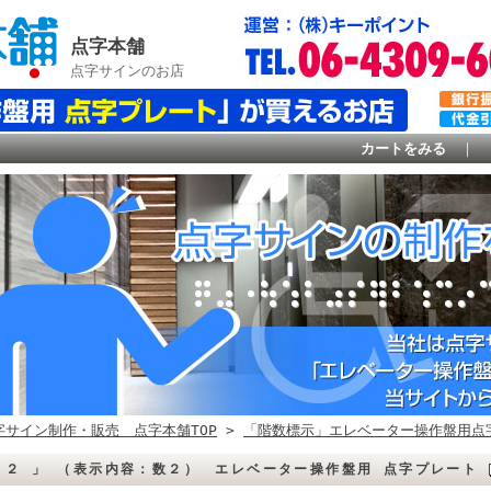
点字本舗
点字サインのお店
カートをみる
｜
字サイン制作・販売 点字本舗TOP
>
「階数標示」エレベーター操作盤用点
 ２ 」 （表示内容：数２） エレベーター操作盤用 点字プレート