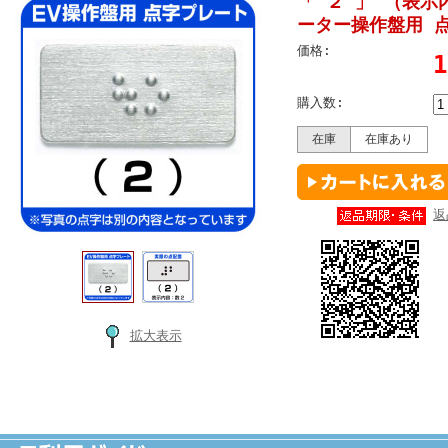
「 ２ 」 （表
ーター操作盤用 
価格:
購入数:
在庫
在庫あり
返
拡大表示