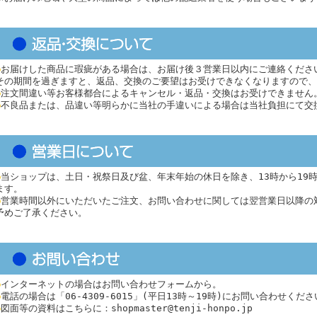
●
お届けした商品に瑕疵がある場合は、お届け後３営業日以内にご連絡くださ
その期間を過ぎますと、返品、交換のご要望はお受けできなくなりますので、
●
注文間違い等お客様都合によるキャンセル・返品・交換はお受けできません
●
不良品または、品違い等明らかに当社の手違いによる場合は当社負担にて交
●
当ショップは、土日・祝祭日及び盆、年末年始の休日を除き、13時から19
ます。
●
営業時間以外にいただいたご注文、お問い合わせに関しては翌営業日以降の
予めご了承ください。
●
インターネットの場合はお問い合わせフォームから。
●
電話の場合は「06-4309-6015」(平日13時～19時)にお問い合わせくだ
●
図面等の資料はこちらに：shopmaster@tenji-honpo.jp