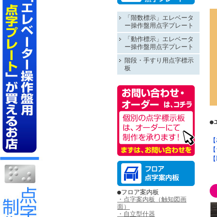
「階数標示」エレベータ
ー操作盤用点字プレート
「動作標示」エレベータ
ー操作盤用点字プレート
階段・手すり用点字標示
板
●
【
【
【
●フロア案内板
・点字案内板（触知図画
面）
・自立型什器