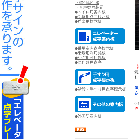
・壁付型什器
・音声案内装置
●トイレ用案内板
●部屋用点字標示板
●呼出用標示板
●乗場案内点字標示板
●乗場用利用銘板
●かご用利用銘板
●操作盤用点字
【
気
し
気
●階段・手すり用点字標示板
さ
※
※
●外国語案内板