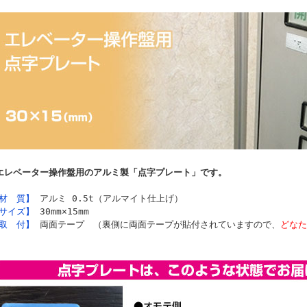
エレベーター操作盤用のアルミ製「点字プレート」です。
材 質】
アルミ 0.5t（アルマイト仕上げ）
サイズ】
30mm×15mm
取 付】
両面テープ （裏側に両面テープが貼付されていますので、
どなた