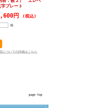
示内容：数２） エレベ
点字プレート
1,600円
(税込)
個
品についての詳細はこちら
page top