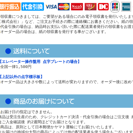
●
領収書につきましては、ご要望がある場合にのみ電子領収書を発行いたしま
〇株式会社）」など、ご注文お手続きの際に連絡欄にお書きください。紙の領
●
代金引換の場合は、納品時お支払い頂いた際に配送業者発行の領収書をお渡
●
オーダー品の場合は、紙の領収書を発行する事がございます。
【エレベーター操作盤用 点字プレートの場合】
●
全国一律1,500円
【上記以外の点字標示板】
●
オーダー品は大きさや数によって送料が変わりますので、オーダー後に改め
●
お届け日の指定はできません。
商品は受注生産のため、クレジットカード決済・代金引換の場合はご注文後 
はご入金確認後 約2週間ほどでお届けとなります。
●
商品は、原則として日本郵便かヤマト運輸にてお届けいたします。
※お届けの地域や大型の商品によっては他の配送業者を使う場合もございます